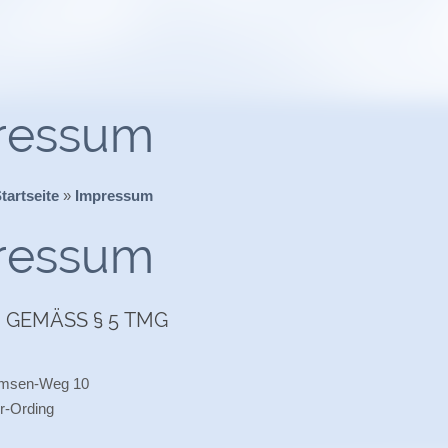
ressum
tartseite
»
Impressum
ressum
GEMÄSS § 5 TMG
msen-Weg 10
r-Ording