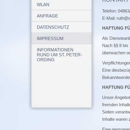
WLAN
Telefon: 04863
ANFRAGE
E-Mail: ruth@w
DATENSCHUTZ
HAFTUNG FÜ
Als Diensteanb
IMPRESSUM
Nach §§ 8 bis 
INFORMATIONEN
überwachen ode
RUND UM ST. PETER-
ORDING
Verpflichtunge
Eine diesbezüg
Bekanntwerden
HAFTUNG FÜ
Unser Angebot 
fremden Inhalt
Seiten verantw
Inhalte waren 
Eine permanent